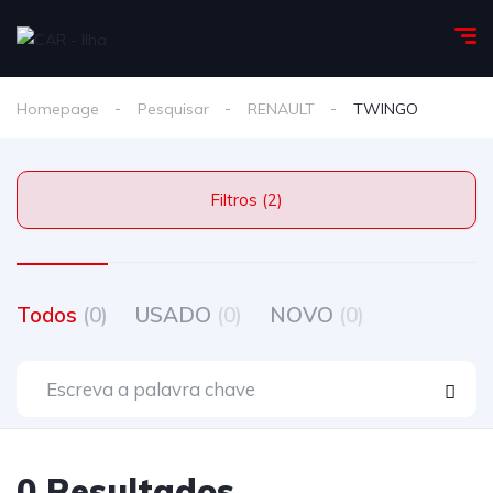
Homepage
Pesquisar
RENAULT
TWINGO
Filtros (2)
Todos
(0)
USADO
(0)
NOVO
(0)
0 Resultados